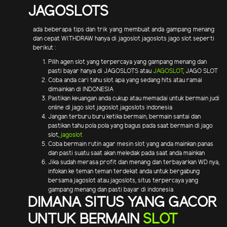
JAGOSLOTS
ada beberapa tips dan trik yang membuat anda gampang menang
dan cepat WITHDRAW hanya di jagoslot jagoslots jago slot seperti
berikut :
Pilih agen slot yang terpercaya yang gampang menang dan
pasti bayar hanya di JAGOSLOTS atau
JAGOSLOT
, JAGO SLOT
Coba anda cari tahu slot apa yang sedang hits atau ramai
dimainkan di INDONESIA
Pastikan keuangan anda cukup atau memadai untuk bermain judi
online di jago slot jagoslot jagoslots indonesia
Jangan terburu buru ketika bermain, bermain santai dan
pastikan tahu pola pola yang bagus pada saat bermain di jago
slot,
jagoslot
Coba bermain rutin agar mesin slot yang anda mainkan panas
dan pasti suatu saat akan meledak pada saat anda mainkan
Jika sudah merasa profit dan menang dan terbayarkan WD nya,
infokan ke teman teman terdekat anda untuk bergabung
bersama jagoslot atau jagoslots, situs terpercaya yang
gampang menang dan pasti bayar di indonesia
DIMANA SITUS YANG GACOR
UNTUK BERMAIN
SLOT