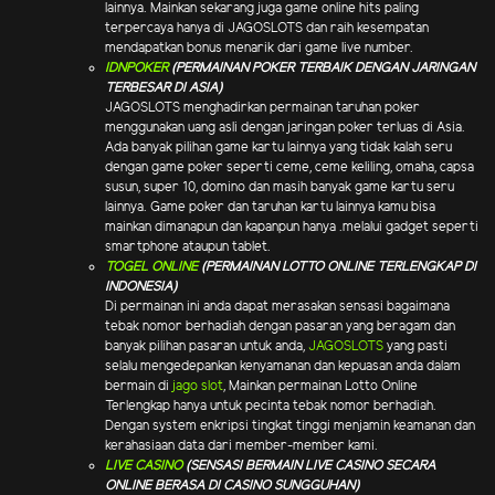
lainnya. Mainkan sekarang juga game online hits paling
terpercaya hanya di JAGOSLOTS dan raih kesempatan
mendapatkan bonus menarik dari game live number.
IDNPOKER
(PERMAINAN POKER TERBAIK DENGAN JARINGAN
TERBESAR DI ASIA)
JAGOSLOTS menghadirkan permainan taruhan poker
menggunakan uang asli dengan jaringan poker terluas di Asia.
Ada banyak pilihan game kartu lainnya yang tidak kalah seru
dengan game poker seperti ceme, ceme keliling, omaha, capsa
susun, super 10, domino dan masih banyak game kartu seru
lainnya. Game poker dan taruhan kartu lainnya kamu bisa
mainkan dimanapun dan kapanpun hanya .melalui gadget seperti
smartphone ataupun tablet.
TOGEL ONLINE
(PERMAINAN LOTTO ONLINE TERLENGKAP DI
INDONESIA)
Di permainan ini anda dapat merasakan sensasi bagaimana
tebak nomor berhadiah dengan pasaran yang beragam dan
banyak pilihan pasaran untuk anda,
JAGOSLOTS
yang pasti
selalu mengedepankan kenyamanan dan kepuasan anda dalam
bermain di
jago slot
, Mainkan permainan Lotto Online
Terlengkap hanya untuk pecinta tebak nomor berhadiah.
Dengan system enkripsi tingkat tinggi menjamin keamanan dan
kerahasiaan data dari member-member kami.
LIVE CASINO
(SENSASI BERMAIN LIVE CASINO SECARA
ONLINE BERASA DI CASINO SUNGGUHAN)