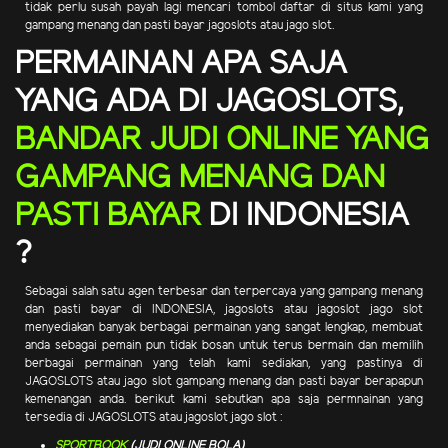
tidak perlu susah payah lagi mencari tombol daftar di situs kami yang
gampang menang dan pasti bayar jagoslots atau jago slot.
PERMAINAN APA SAJA
YANG ADA DI JAGOSLOTS,
BANDAR JUDI ONLINE YANG
GAMPANG MENANG DAN
PASTI BAYAR
DI INDONESIA
?
Sebagai salah satu agen terbesar dan terpercaya yang gampang menang
dan pasti bayar di INDONESIA, jagoslots atau jagoslot jago slot
menyediakan banyak berbagai permainan yang sangat lengkap, membuat
anda sebagai pemain pun tidak bosan untuk terus bermain dan memilih
berbagai permainan yang telah kami sediakan, yang pastinya di
JAGOSLOTS atau jago slot gampang menang dan pasti bayar berapapun
kemenangan anda. berikut kami sebutkan apa saja permnainan yang
tersedia di JAGOSLOTS atau jagoslot jago slot :
SPORTBOOK
(JUDI ONLINE BOLA)