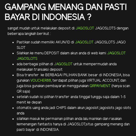
GAMPANG MENANG DAN PASTI
BAYAR DI INDONESIA ?
sangat mudah untuk melakukan deposit di
JAGOSLOT
JAGOSLOTS dengan
beberapa langkah berikut :
Pastikan sudah memiliki AKUN/ID di
JAGOSLOT
JAGOSLOTS JAGO
SLOT
Silahkan ke menu DEPOSIT dalam akun anda di web kami
JAGOSLOT
JAGOSLOTS
ada berbagai pilihan di
JAGOSLOT
untuk mempermudah anda
melakukan transaksi deposit
Bisa transfer ke BERBAGAI PILIHAN BANK besar di INDONESIA, bisa
gunakan
VOUCHER88
, terdapat pilihan juga VIRTUAL ACCOUNT, dan
juga bisa gunakan pembayaran menggunakan
QRPAYMENT
(hanya scan
QR saja)
setelah sudah isi pilihan transfer anda tinggal tunggu saja dalam 1-5
menit ke depan
otomatis uang anda jadi CHIPS dalam akun jagoslot jagoslots jago slots
anda
silahkan masuk ke permainan pilihan anda lalu mainkan dan rasakan
kemenangan fantastis hanya di JAGOSLOT,situs gampang menang dan
pasti bayar di INDONESIA.