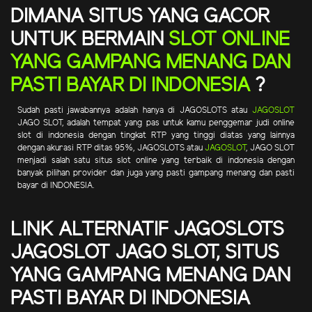
DIMANA SITUS YANG GACOR
UNTUK BERMAIN
SLOT ONLINE
YANG GAMPANG MENANG DAN
PASTI BAYAR DI INDONESIA
?
Sudah pasti jawabannya adalah hanya di JAGOSLOTS atau
JAGOSLOT
JAGO SLOT, adalah tempat yang pas untuk kamu penggemar judi online
slot di indonesia dengan tingkat RTP yang tinggi diatas yang lainnya
dengan akurasi RTP ditas 95%, JAGOSLOTS atau
JAGOSLOT
, JAGO SLOT
menjadi salah satu situs slot online yang terbaik di indonesia dengan
banyak pilihan provider dan juga yang pasti gampang menang dan pasti
bayar di INDONESIA.
LINK ALTERNATIF JAGOSLOTS
JAGOSLOT JAGO SLOT, SITUS
YANG GAMPANG MENANG DAN
PASTI BAYAR DI INDONESIA