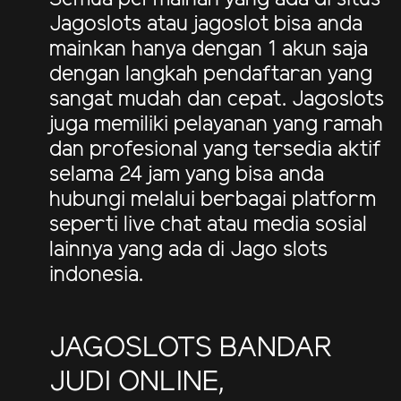
Jagoslots atau jagoslot bisa anda
mainkan hanya dengan 1 akun saja
dengan langkah pendaftaran yang
sangat mudah dan cepat. Jagoslots
juga memiliki pelayanan yang ramah
dan profesional yang tersedia aktif
selama 24 jam yang bisa anda
hubungi melalui berbagai platform
seperti live chat atau media sosial
lainnya yang ada di Jago slots
indonesia.
JAGOSLOTS BANDAR
JUDI ONLINE,