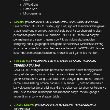
Betsoft
AllWaySpin
Game Art
Microgaming
IDNLIVE
(PERMAINAN LIVE TRADISIONAL YANG UNIK DAN FAIR)
Live number JAGOSLOTS atau jago slot jagoslot menghadirkan game
tradisional yang meningkatkan nostalgia pecinta taruhan online akan
permainan jaman dulu. Live number JAGOSLOTS memiliki banyak
permainan seru seperti game suwit khas Indonesia, kemudian
samgong, ada juga gongball dan game seru lainnya. Mainkan sekarang
juga game online hits paling terpercaya hanya di JAGOSLOTS dan raih
kesempatan mendapatkan bonus menarik dari game live number.
IDNPOKER
(PERMAINAN POKER TERBAIK DENGAN JARINGAN
TERBESAR DI ASIA)
JAGOSLOTS menghadirkan permainan taruhan poker menggunakan
uang asli dengan jaringan poker terluas di Asia. Ada banyak pilihan
game kartu lainnya yang tidak kalah seru dengan game poker seperti
ceme, ceme keliling, omaha, capsa susun, super 10, domino dan masih
banyak game kartu seru lainnya. Game poker dan taruhan kartu lainnya
kamu bisa mainkan dimanapun dan kapanpun hanya .melalui gadget
seperti smartphone ataupun tablet.
TOGEL ONLINE
(PERMAINAN LOTTO ONLINE TERLENGKAP DI
INDONESIA)