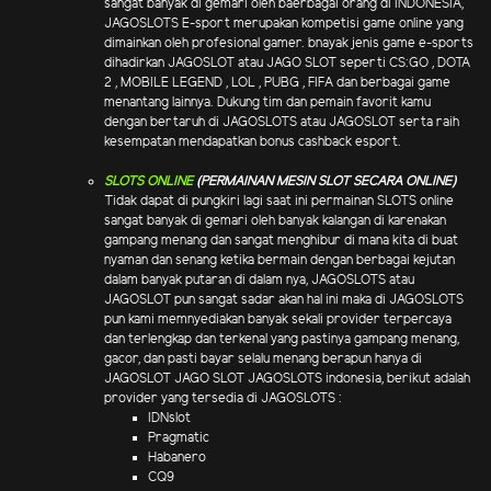
sangat banyak di gemari oleh baerbagai orang di INDONESIA,
JAGOSLOTS E-sport merupakan kompetisi game online yang
dimainkan oleh profesional gamer. bnayak jenis game e-sports
dihadirkan JAGOSLOT atau JAGO SLOT seperti CS:GO , DOTA
2 , MOBILE LEGEND , LOL , PUBG , FIFA dan berbagai game
menantang lainnya. Dukung tim dan pemain favorit kamu
dengan bertaruh di JAGOSLOTS atau JAGOSLOT serta raih
kesempatan mendapatkan bonus cashback esport.
SLOTS ONLINE
(PERMAINAN MESIN SLOT SECARA ONLINE)
Tidak dapat di pungkiri lagi saat ini permainan SLOTS online
sangat banyak di gemari oleh banyak kalangan di karenakan
gampang menang dan sangat menghibur di mana kita di buat
nyaman dan senang ketika bermain dengan berbagai kejutan
dalam banyak putaran di dalam nya, JAGOSLOTS atau
JAGOSLOT pun sangat sadar akan hal ini maka di JAGOSLOTS
pun kami memnyediakan banyak sekali provider terpercaya
dan terlengkap dan terkenal yang pastinya gampang menang,
gacor, dan pasti bayar selalu menang berapun hanya di
JAGOSLOT JAGO SLOT JAGOSLOTS indonesia, berikut adalah
provider yang tersedia di JAGOSLOTS :
IDNslot
Pragmatic
Habanero
CQ9