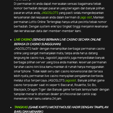
Di permainan ini anda dapat merasakan sensasi bagaimana tebak
nomor berhadiah dengan pasaran yang beragam dan banyak pilihan
pasaran untuk anda,
JAGOSLOTS
yang pasti selalu mengedepankan
kenyamanan dan kepuasan anda dalam bermain di
jago slot
, Mainkan
permainan Lotto Online Terlengkap hanya untuk pecinta tebak nomor
berhadiah. Dengan system enkripsi tingkat tinggi menjamin keamanan
dan kerahasiaan data dari member-member kami.
LIVE CASINO
(SENSASI BERMAIN LIVE CASINO SECARA ONLINE
BERASA DI CASINO SUNGGUHAN)
JAGOSLOTS hadir dengan menampilkan berbagai permainan casino
online yang sangat memanjakan mata, tanpa anda harus datang
langsung ke casino nya, Jagoslot jagoslots juga menyediakan banyak
berbagai pilihan server yang bisa anda mainkan. keseruan permainan
taruhan casino kini bisa kamu mainkan di rumah hanya menggunakan
smartphone. Tidak kalah seru dari casino konvensional dan terasa
lebih nyata, permainan live casino menyajikan pengalaman berbeda
melalui situs terpercaya JAGOSLOTS
jagoslot
. Banyak pilihan game
casino terpopuler saat ini seperti Baccarat, Roulette, Sic Bo,
Blackjack, Dragon Tiger dan Banyak game terbaik lainnya hadir dengan
tampilan menarik ditemani dealer profesional dan cantik siap
menemani hari kamu selama 24 jam.
TANGKAS
(GAME KARTU MICKEYMOUSE HADIR DENGAN TAMPILAN
BARU DAN MENARIK)